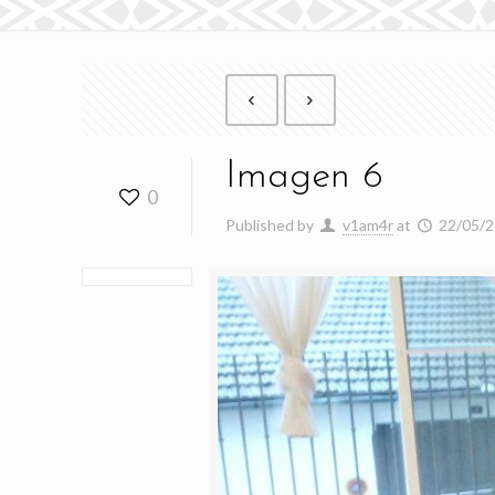
Imagen 6
0
Published by
v1am4r
at
22/05/