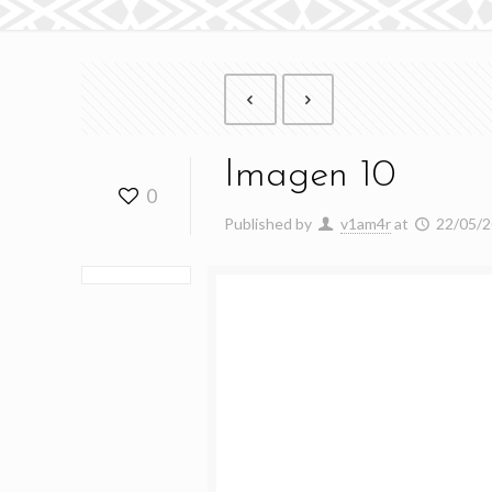
Imagen 10
0
Published by
v1am4r
at
22/05/