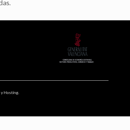
das.
 y Hosting
.